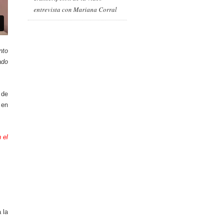
entrevista con Mariana Corral
nto
ado
 de
 en
 el
 la